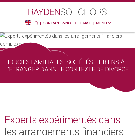
Recherche
Rec
CONTACTEZ-NOUS
EMAIL
MENU
SEARCH
HTTP://ENGLISH
FIDUCIES FAMILIALES, SOCIÉTÉS ET BIENS À
L’ÉTRANGER DANS LE CONTEXTE DE DIVORCE
Experts expérimentés dans
les arrangements financiers