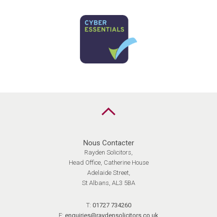
Retour
en
haut
Nous Contacter
Rayden Solicitors,
Head Office, Catherine House
Adelaide Street,
St Albans, AL3 5BA
T:
01727 734260
E:
enquiries@raydensolicitors.co.uk