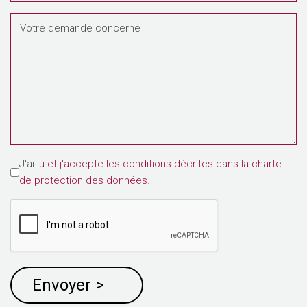
indiquer
l'heure
Votre
qui
demande
vous
concerne
convient
le
mieux
Agree
J'ai
lu et j'accepte les conditions décrites dans la charte
de protection des données
.
to
Privacy
Policy
*
Envoyer >